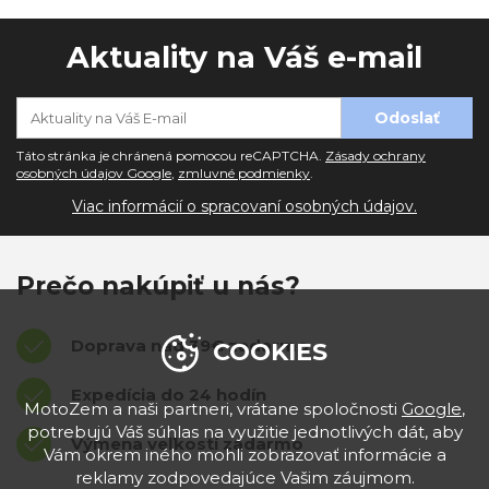
Aktuality na Váš e-mail
Táto stránka je chránená pomocou reCAPTCHA.
Zásady ochrany
osobných údajov Google
,
zmluvné podmienky
.
Viac informácií o spracovaní osobných údajov.
Prečo nakúpiť u nás?
Doprava nad 39€ zadarmo
COOKIES
Expedícia do 24 hodín
MotoZem a naši partneri, vrátane spoločnosti
Google
,
potrebujú Váš súhlas na využitie jednotlivých dát, aby
Výmena veľkostí zadarmo
Vám okrem iného mohli zobrazovať informácie a
reklamy zodpovedajúce Vašim záujmom.