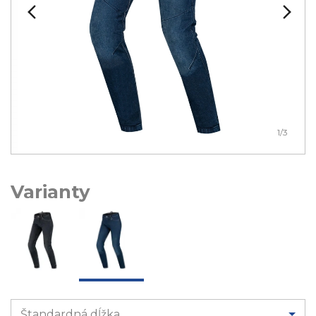
1
/3
Varianty
Štandardná dĺžka