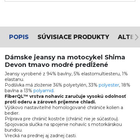
POPIS
SÚVISIACE PRODUKTY
ALTER
Dámske jeansy na motocykel Shima
Devon tmavo modré predĺžené
Jeansy vyrobené z 94% bavlny, 5% elastomultiesteru, 1%
elastanu.
Podšívka má zloženie 36% polyetylén, 33%
polyester
, 18%
bavlna a 13%
polyamid
.
FiberQL™ vrstva nohavíc zaručuje vysokú odolnosť
proti oderu a zároveň príjemne chladí.
Výškovo nastaviteľné homologované chrániče kolien a
bedier.
Príprava pre chránič kostrče (chránič nie je súčasťou).
Spojovacia slučka na spojenie nohavíc s motorkárskou
bundou.
Vrecká na prednej aj zadnej časti.