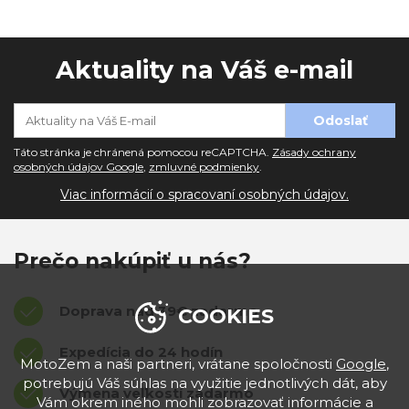
Aktuality na Váš e-mail
Táto stránka je chránená pomocou reCAPTCHA.
Zásady ochrany
osobných údajov Google
,
zmluvné podmienky
.
Viac informácií o spracovaní osobných údajov.
Prečo nakúpiť u nás?
Doprava nad 39€ zadarmo
COOKIES
Expedícia do 24 hodín
MotoZem a naši partneri, vrátane spoločnosti
Google
,
potrebujú Váš súhlas na využitie jednotlivých dát, aby
Výmena veľkostí zadarmo
Vám okrem iného mohli zobrazovať informácie a