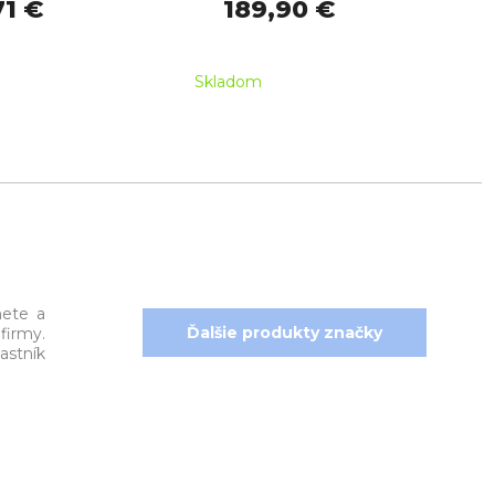
71 €
189,90 €
Skladom
Skl
nete a
Ďalšie produkty značky
firmy.
stník