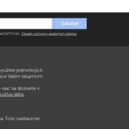
u reCAPTCHA.
Zásady ochrany osobných údajov
využitie jednotlivých
932
júce Vašim záujmom.
 viac sa dozviete v
užíva dáta
.
a. Toto nastavenie