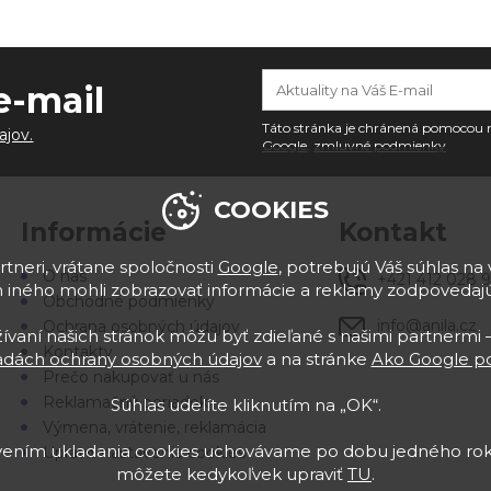
e-mail
Táto stránka je chránená pomoco
ajov.
Google
,
zmluvné podmienky
.
COOKIES
Informácie
Kontakt
tneri, vrátane spoločnosti
Google
, potrebujú Váš súhlas na 
O nás
+421 412 028 
 iného mohli zobrazovať informácie a reklamy zodpoveda
Obchodné podmienky
info@anila.cz
Ochrana osobných údajov
vaní našich stránok môžu byť zdieľané s našimi partnermi –
Kontakty
adách ochrany osobných údajov
a na stránke
Ako Google po
Prečo nakupovať u nás
Reklamačný poriadok
Súhlas udelíte kliknutím na „OK“.
Výmena, vrátenie, reklamácia
avením ukladania cookies uchovávame po dobu jedného rok
Upraviť nastavenia cookies
môžete kedykoľvek upraviť
TU
.