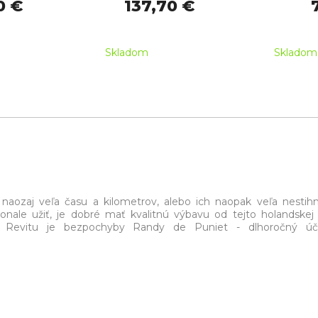
0 €
137,70 €
Skladom
Skladom
naozaj veľa času a kilometrov, alebo ich naopak veľa nestih
onale užiť, je dobré mať kvalitnú výbavu od tejto holandskej 
u Revitu je bezpochyby Randy de Puniet - dlhoročný úča