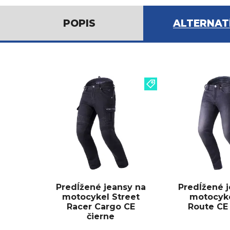
POPIS
ALTERNAT
Predĺžené jeansy na
Predĺžené j
motocykel Street
motocyk
Racer Cargo CE
Route CE 
čierne