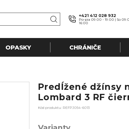
+421 412 028 932
Po-pia 09:00 - 19:00 | So 09:
16:00
OPASKY
CHRÁNIČE
Predĺžené džínsy 
Lombard 3 RF čier
Kód produktu: REFPJ054-6013
Varianty