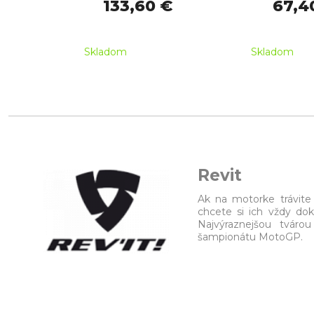
133,60 €
67,4
Skladom
Skladom
Revit
Ak na motorke trávite 
chcete si ich vždy dok
Najvýraznejšou tváro
šampionátu MotoGP.