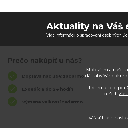
Aktuality na Váš 
Viac informácií o spracovaní osobných úd
Prečo nakúpiť u nás?
MotoZem a naši par
dát, aby Vám okrem
Doprava nad 39€ zadarmo
Informácie o použí
Expedícia do 24 hodín
našich
Zás
Výmena veľkostí zadarmo
Váš súhlas s nast