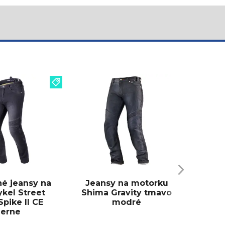
Skrá
mot
Ra
či
né jeansy na
Jeansy na motorku
kel Street
Shima Gravity tmavo
Spike II CE
modré
ierne