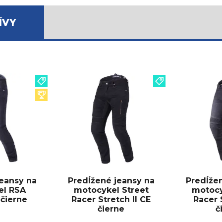
ÍVY
eansy na
Predĺžené jeansy na
Predĺže
el RSA
motocykel Street
motocy
čierne
Racer Stretch II CE
Racer 
čierne
č