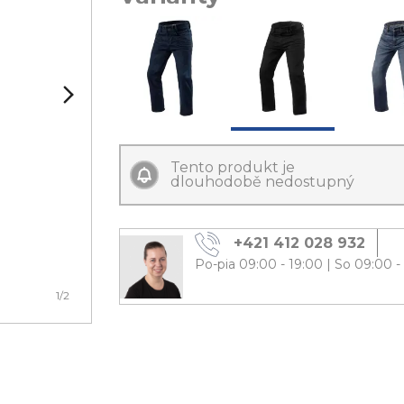
Tento produkt je
dlouhodobě nedostupný
+421 412 028 932
Po-pia 09:00 - 19:00
|
So 09:00 -
1
/2