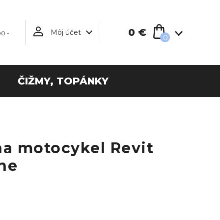
0 €
Môj účet
00 -
0
ČIŽMY, TOPÁNKY
na motocykel Revit
ne