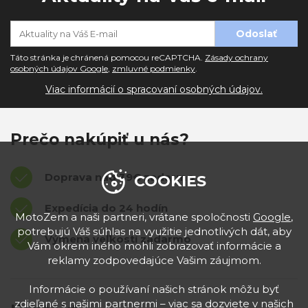
Táto stránka je chránená pomocou reCAPTCHA.
Zásady ochrany
osobných údajov Google
,
zmluvné podmienky
.
Viac informácií o spracovaní osobných údajov.
Prečo nakúpiť u nás?
Doprava nad 39€ zadarmo
COOKIES
Expedícia do 24 hodín
MotoZem a naši partneri, vrátane spoločnosti
Google
,
potrebujú Váš súhlas na využitie jednotlivých dát, aby
Výmena veľkostí zadarmo
Vám okrem iného mohli zobrazovať informácie a
reklamy zodpovedajúce Vašim záujmom.
Informácie o používaní našich stránok môžu byť
zdieľané s našimi partnermi – viac sa dozviete v našich