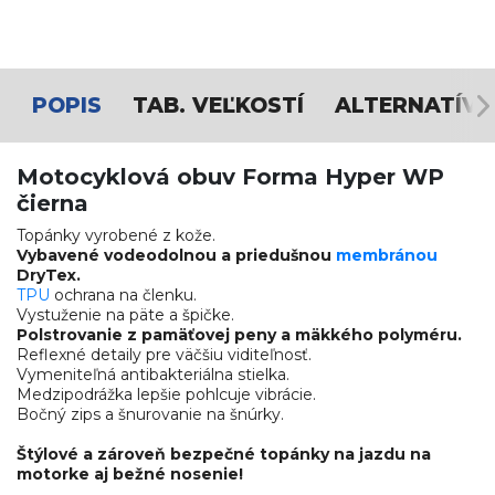
POPIS
TAB. VEĽKOSTÍ
ALTERNATÍVY
Motocyklová obuv Forma Hyper WP
čierna
Topánky vyrobené z kože.
Vybavené vodeodolnou a priedušnou
membránou
DryTex.
TPU
ochrana na členku.
Vystuženie na päte a špičke.
Polstrovanie z pamäťovej peny a mäkkého polyméru.
Reflexné detaily pre väčšiu viditeľnosť.
Vymeniteľná antibakteriálna stielka.
Medzipodrážka lepšie pohlcuje vibrácie.
Bočný zips a šnurovanie na šnúrky.
Štýlové a zároveň bezpečné topánky na jazdu na
motorke aj bežné nosenie!