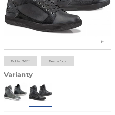
1
/4
Pohľad 360°
Reálne foto
Varianty