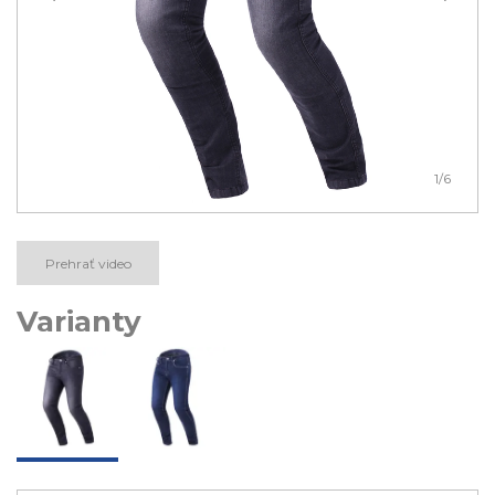
1
/6
Prehrať video
Varianty