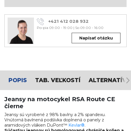
+421 412 028 932
Po-pia 09:00 - 19:00
|
So 09:00 - 16:00
Napísať otázku
POPIS
TAB. VEĽKOSTÍ
ALTERNATÍVY
Jeansy na motocykel RSA Route CE
čierne
Jeansy sú vyrobené z 98% bavlny a 2% spandexu.
Vnútorná bavlnená podšívka doplnená o panely z
aramidových vlákien DuPont™
Kevlar®
.
Súčasťou jeansov sú homologované chrániče kolien a