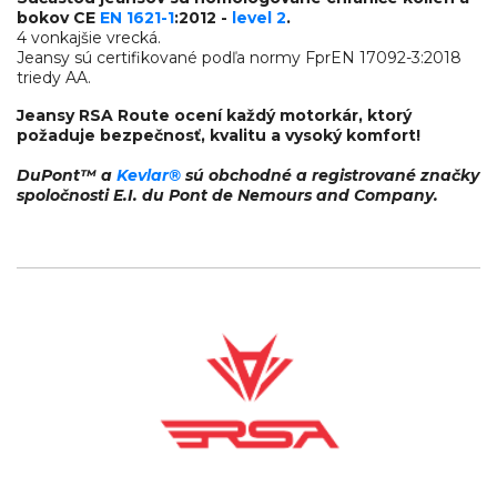
bokov CE
EN 1621-1
:2012 -
level 2
.
4 vonkajšie vrecká.
Jeansy sú certifikované podľa normy FprEN 17092-3:2018
triedy AA.
Jeansy RSA Route ocení každý motorkár, ktorý
požaduje bezpečnosť, kvalitu a vysoký komfort!
DuPont™ a
Kevlar®
sú obchodné a registrované značky
spoločnosti E.I. du Pont de Nemours and Company.