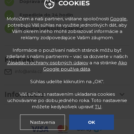
Doprava nad 39€ zadarmo
COOKIES
Expedícia do 24 hodín
MotoZem a naši partneri, vrátane spoločnosti
Google
,
potrebujú Váš súhlas na využitie jednotlivých dát, aby
Výmena veľkostí zadarmo
Vám okrem iného mohli zobrazovať informácie a
reklamy zodpovedajúce Vašim záujmom.
Informácie o používaní našich stránok môžu byť
zdieľané s našimi partnermi – viac sa dozviete v našich
Kontakt
Zásadách ochrany osobných údajov
a na stránke
Ako
Google používa dáta
.
info@anila.cz
Súhlas udelíte kliknutím na „OK“.
Informácie
Váš súhlas s nastavením ukladania cookies
uchovávame po dobu jedného roka. Toto nastavenie
môžete kedykoľvek upraviť
TU
.
Nastavenia
OK