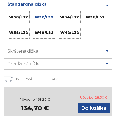
Štandardná dĺžka
W30/L32
W32/L32
W34/L32
W36/L32
W38/L32
W40/L32
W42/L32
Skrátená dĺžka
Predĺžená dĺžka
INFORMÁCIE O DOPRAVE
Ušetríte:
28,50
€
Pôvodne:
163,20
€
134,70
€