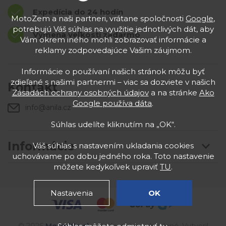
Expedícia do 24 hodín
MotoZem a naši partneri, vrátane spoločnosti
Google
,
potrebujú Váš súhlas na využitie jednotlivých dát, aby
Výmena veľkostí zadarmo
Vám okrem iného mohli zobrazovať informácie a
reklamy zodpovedajúce Vašim záujmom.
Informácie o používaní našich stránok môžu byť
zdieľané s našimi partnermi – viac sa dozviete v našich
Kontakt
Zásadách ochrany osobných údajov
a na stránke
Ako
Google používa dáta
.
info@anila.cz
Súhlas udelíte kliknutím na „OK“.
Informácie
Váš súhlas s nastavením ukladania cookies
uchovávame po dobu jedného roka. Toto nastavenie
môžete kedykoľvek upraviť
TU
.
Nastavenia
OK