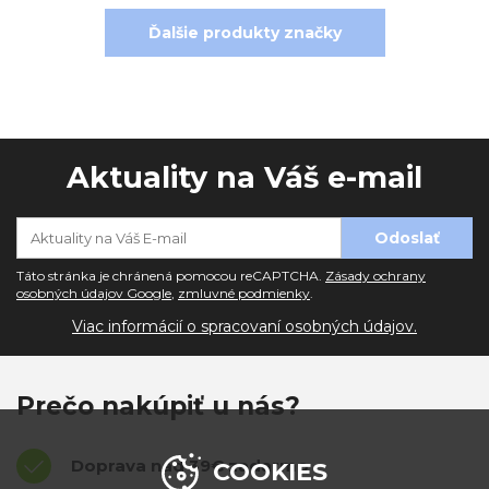
Ďalšie produkty značky
Aktuality na Váš e-mail
Táto stránka je chránená pomocou reCAPTCHA.
Zásady ochrany
osobných údajov Google
,
zmluvné podmienky
.
Viac informácií o spracovaní osobných údajov.
Prečo nakúpiť u nás?
Doprava nad 39€ zadarmo
COOKIES