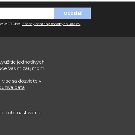
u reCAPTCHA.
Zásady ochrany osobných údajov
využitie jednotlivých
932
júce Vašim záujmom.
 viac sa dozviete v
užíva dáta
.
a. Toto nastavenie