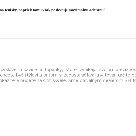
a tenisky, napriek tomu však poskytuje maximálnu ochranu!
yklové rukavice a topánky, ktoré vynikajú svojou precízno
hcete byť štýloví a pritom si zaobstarať kvalitný tovar, určite p
kazíte a budete sa cítiť skvele. Sme oficiálnym dealerom SHI