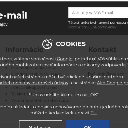
e-mail
Táto stránka je chránená pomoco
ajov.
Google
,
zmluvné podmienky
.
COOKIES
Informácie
Kontakt
tneri, vrátane spoločnosti
Google
, potrebujú Váš súhlas na 
O nás
+421 412 028 
 iného mohli zobrazovať informácie a reklamy zodpoveda
Obchodné podmienky
info@anila.cz
Ochrana osobných údajov
vaní našich stránok môžu byť zdieľané s našimi partnermi –
Kontakty
adách ochrany osobných údajov
a na stránke
Ako Google po
Prečo nakupovať u nás
Reklamačný poriadok
Súhlas udelíte kliknutím na „OK“.
Výmena, vrátenie, reklamácia
avením ukladania cookies uchovávame po dobu jedného rok
Upraviť nastavenia cookies
môžete kedykoľvek upraviť
TU
.
Nastavenia
OK