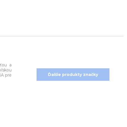
sťou a
oľskou
Ďalšie produkty značky
MA pre