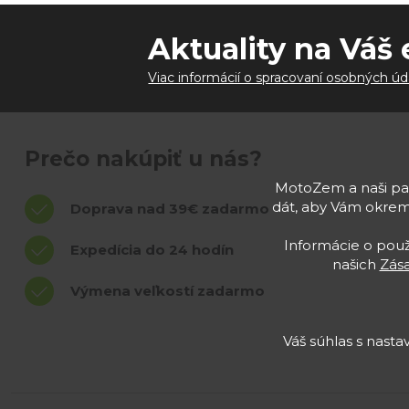
Aktuality na Váš 
Viac informácií o spracovaní osobných úd
Prečo nakúpiť u nás?
MotoZem a naši par
dát, aby Vám okrem
Doprava nad 39€ zadarmo
Informácie o použí
Expedícia do 24 hodín
našich
Zás
Výmena veľkostí zadarmo
Váš súhlas s nast