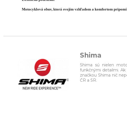
Motocyklová obuv, ktorá svojím vzhľadom a komfortom pripomín
Shima
Shima sú nielen motoc
funkčnými detailmi. Ak c
značkou Shima nič nepo
ČR a SR.