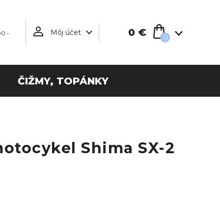
0 €
Môj účet
00 -
0
ČIŽMY, TOPÁNKY
otocykel Shima SX-2