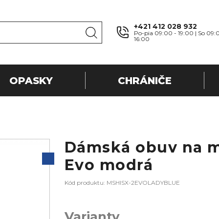
+421 412 028 932
Po-pia 09:00 - 19:00 | So 09:
16:00
OPASKY
CHRÁNIČE
Dámská obuv na m
Evo modrá
Kód produktu: MSHISX-2EVOLADYBLUE
Varianty