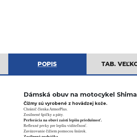
POPIS
TAB. VEĽK
Dámská obuv na motocykel Shima
Čižmy sú vyrobené z hovädzej kože.
Chránič členka ArmorPlus.
Zosilnené špičky a päty.
Perforácia na obuvi zaistí lepšiu priedušnosť.
Reflexné prvky pre lepšiu viditeľnosť.
Zaväzovanie čižiem pomocou šnúrok.
Zosilnená podrážka.