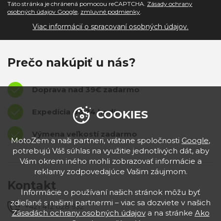
Táto stránka je chránená pomocou reCAPTCHA.
Zásady ochrany
osobných údajov Google
,
zmluvné podmienky
.
Viac informácií o spracovaní osobných údajov.
Prečo nakúpiť u nás?
Doprava nad 39€ zadarmo
Expedícia do 24 hodín
COOKIES
Výmena veľkostí zadarmo
MotoZem a naši partneri, vrátane spoločnosti
Google
,
potrebujú Váš súhlas na využitie jednotlivých dát, aby
Vám okrem iného mohli zobrazovať informácie a
reklamy zodpovedajúce Vašim záujmom.
Kontakt
Informácie o používaní našich stránok môžu byť
zdieľané s našimi partnermi – viac sa dozviete v našich
+421 412 028 932
Zásadách ochrany osobných údajov
a na stránke
Ako