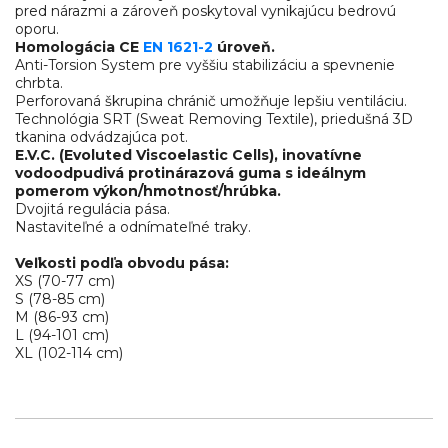
pred nárazmi a zároveň poskytoval vynikajúcu bedrovú
oporu.
Homologácia CE
EN 1621-2
úroveň.
Anti-Torsion System pre vyššiu stabilizáciu a spevnenie
chrbta.
Perforovaná škrupina chránič umožňuje lepšiu ventiláciu.
Technológia SRT (Sweat Removing Textile), priedušná 3D
tkanina odvádzajúca pot.
E.V.C. (Evoluted Viscoelastic Cells), inovatívne
vodoodpudivá protinárazová guma s ideálnym
pomerom výkon/hmotnosť/hrúbka.
Dvojitá regulácia pása.
Nastaviteľné a odnímateľné traky.
Veľkosti podľa obvodu pása:
XS (70-77 cm)
S (78-85 cm)
M (86-93 cm)
L (94-101 cm)
XL (102-114 cm)