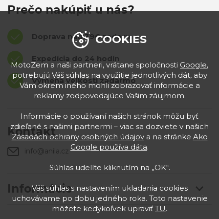
Prečo nakúpiť u nás?
Doprava nad 39€ zadarmo
COOKIES
Expedícia do 24 hodín
MotoZem a naši partneri, vrátane spoločnosti
Google
,
potrebujú Váš súhlas na využitie jednotlivých dát, aby
Výmena veľkostí zadarmo
Vám okrem iného mohli zobrazovať informácie a
reklamy zodpovedajúce Vašim záujmom.
Informácie o používaní našich stránok môžu byť
zdieľané s našimi partnermi – viac sa dozviete v našich
Kontakt
Zásadách ochrany osobných údajov
a na stránke
Ako
Google používa dáta
.
info@anila.cz
Súhlas udelíte kliknutím na „OK“.
Informácie
Váš súhlas s nastavením ukladania cookies
uchovávame po dobu jedného roka. Toto nastavenie
môžete kedykoľvek upraviť
TU
.