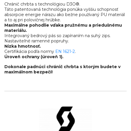
Chránič chrbta s technológiou D3O®.
Táto patentovaná technológia ponúka vyššiu schopnosť
absorpcie energie nárazu ako bežne používaný PU materiál
a to aj pri polovičnej hrúbke.
Maximálne pohodlie vďaka pružnému a priedušnému
materiálu.
Integrovaný bedrový pás so zapínaním na suhý zips.
Nastaviteľné ramenné popruhy.
Nízka hmotnosť.
Certifikácia podľa normy
EN 1621-2
.
Úroveň ochrany (úroveň 1).
Dokonale padnúci chránič chrbta s ktorým budete v
maximálnom bezpečí!