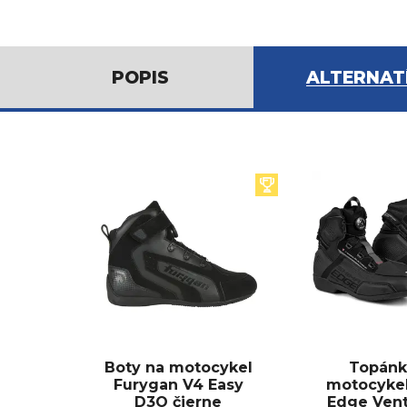
POPIS
ALTERNAT
Boty na motocykel
Topánk
Furygan V4 Easy
motocyke
D3O čierne
Edge Vent