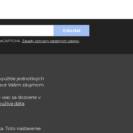
u reCAPTCHA.
Zásady ochrany osobných údajov
využitie jednotlivých
932
júce Vašim záujmom.
 viac sa dozviete v
užíva dáta
.
a. Toto nastavenie