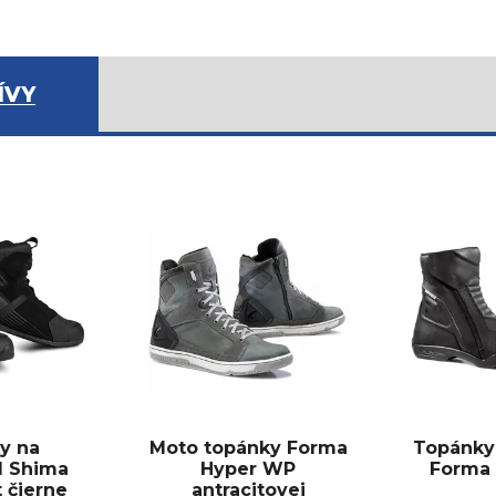
ÍVY
y na
Moto topánky Forma
Topánky
l Shima
Hyper WP
Forma 
 čierne
antracitovej