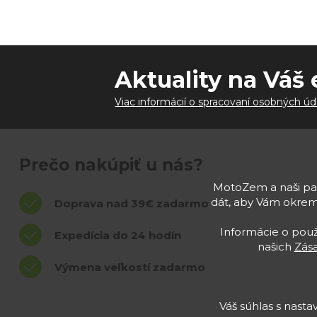
Aktuality na Váš 
Viac informácií o spracovaní osobných úd
Prečo nakúpiť u nás?
MotoZem a naši par
dát, aby Vám okrem
Doprava nad 39€ zadarmo
Informácie o použí
Expedícia do 24 hodín
našich
Zás
Výmena veľkostí zadarmo
Váš súhlas s nast