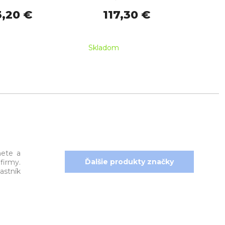
3,20 €
117,30 €
Skladom
Skl
nete a
Ďalšie produkty značky
firmy.
stník