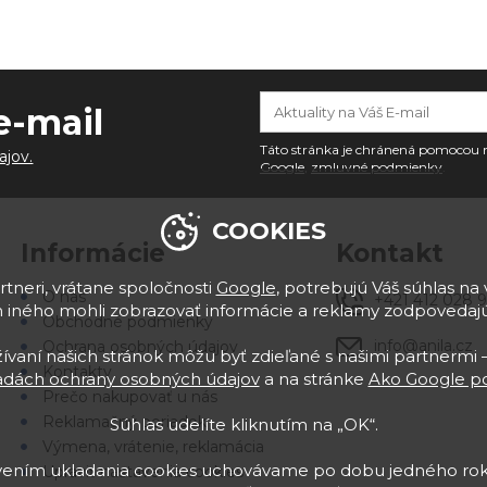
e-mail
Táto stránka je chránená pomoco
ajov.
Google
,
zmluvné podmienky
.
COOKIES
Informácie
Kontakt
tneri, vrátane spoločnosti
Google
, potrebujú Váš súhlas na 
O nás
+421 412 028 
 iného mohli zobrazovať informácie a reklamy zodpoveda
Obchodné podmienky
info@anila.cz
Ochrana osobných údajov
vaní našich stránok môžu byť zdieľané s našimi partnermi –
Kontakty
adách ochrany osobných údajov
a na stránke
Ako Google po
Prečo nakupovať u nás
Reklamačný poriadok
Súhlas udelíte kliknutím na „OK“.
Výmena, vrátenie, reklamácia
avením ukladania cookies uchovávame po dobu jedného rok
Upraviť nastavenia cookies