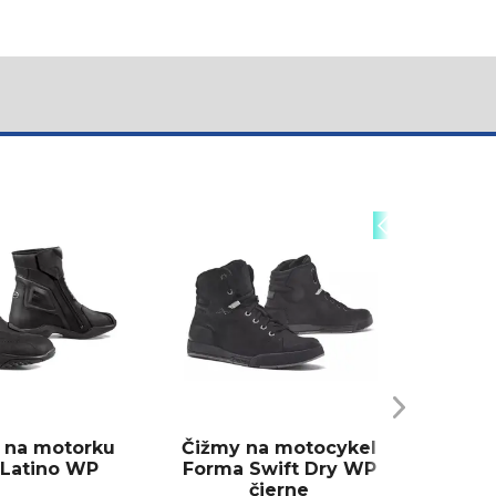
Styl
 na motorku
Čižmy na motocykel
Latino WP
Forma Swift Dry WP
čierne