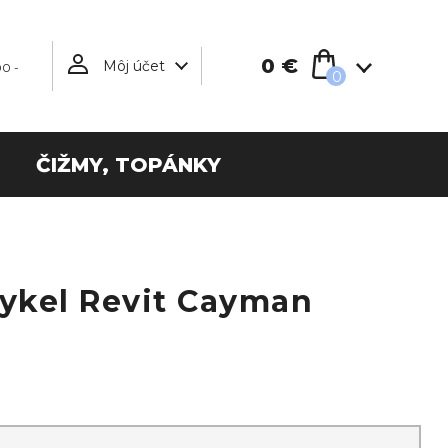
0 €
Môj účet
00 -
0
ČIŽMY, TOPÁNKY
ykel Revit Cayman