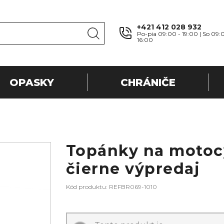
+421 412 028 932
Po-pia 09:00 - 19:00 | So 09:
16:00
OPASKY
CHRÁNIČE
Topánky na motoc
čierne výpredaj
Kód produktu: REFBR069-1010