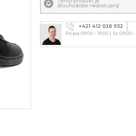
Tento produkt je
dlouhodobě nedostupný
+421 412 028 932
Po-pia 09:00 - 19:00
|
So 09:00 -