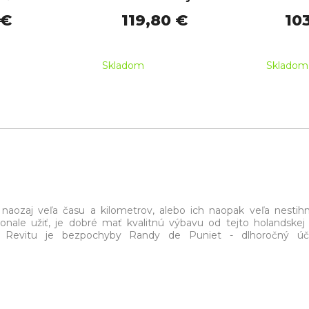
 €
119,80 €
10
Skladom
Skladom
naozaj veľa času a kilometrov, alebo ich naopak veľa nestih
onale užiť, je dobré mať kvalitnú výbavu od tejto holandskej 
u Revitu je bezpochyby Randy de Puniet - dlhoročný úča