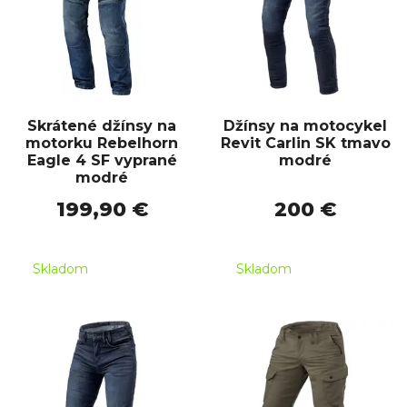
Skrátené džínsy na
Džínsy na motocykel
motorku Rebelhorn
Revit Carlin SK tmavo
Eagle 4 SF vyprané
modré
modré
199,90 €
200 €
Skladom
Skladom