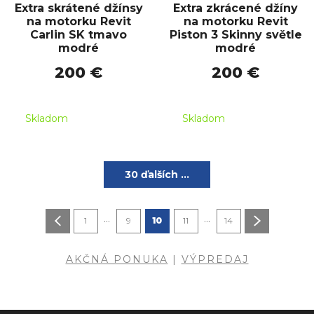
Extra skrátené džínsy
Extra zkrácené džíny
na motorku Revit
na motorku Revit
Carlin SK tmavo
Piston 3 Skinny světle
modré
modré
200 €
200 €
Skladom
Skladom
30 ďalších ...
...
...
1
9
10
11
14
AKČNÁ PONUKA
|
VÝPREDAJ