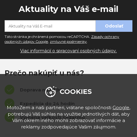
Aktuality na Váš e-mail
Táto stránka je chránená pomocou reCAPTCHA.
Zásady ochrany
osobných údajov Google
,
zmluvné podmienky
.
Viac informácií o spracovaní osobných údajov.
Prečo nakúpiť u nás?
Doprava nad 39€ zadarmo
COOKIES
Expedícia do 24 hodín
MotoZem a naši partneri, vrátane spoločnosti
Google
,
potrebujú Váš súhlas na využitie jednotlivých dát, aby
Výmena veľkostí zadarmo
Vám okrem iného mohli zobrazovať informácie a
reklamy zodpovedajúce Vašim záujmom.