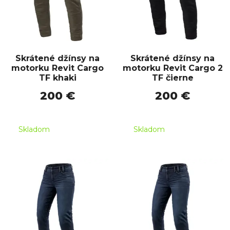
Skrátené džínsy na
Skrátené džínsy na
motorku Revit Cargo
motorku Revit Cargo 2
TF khaki
TF čierne
200 €
200 €
Skladom
Skladom