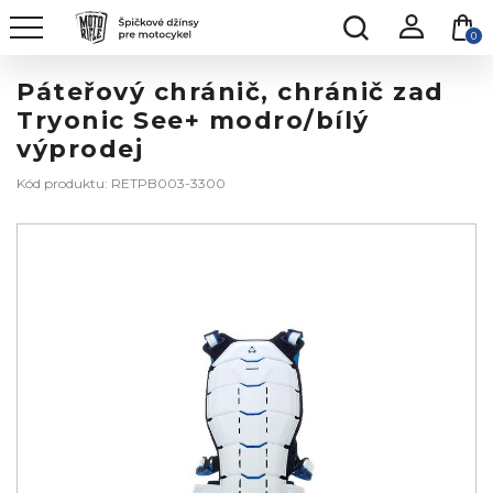
0
Páteřový chránič, chránič zad
Tryonic See+ modro/bílý
výprodej
Kód produktu: RETPB003-3300