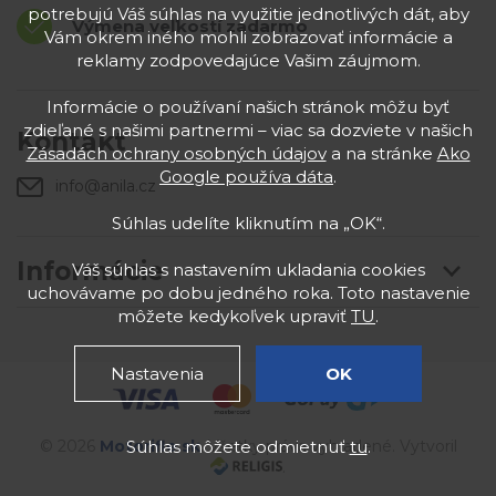
potrebujú Váš súhlas na využitie jednotlivých dát, aby
Výmena veľkostí zadarmo
Vám okrem iného mohli zobrazovať informácie a
reklamy zodpovedajúce Vašim záujmom.
Informácie o používaní našich stránok môžu byť
zdieľané s našimi partnermi – viac sa dozviete v našich
Kontakt
Zásadách ochrany osobných údajov
a na stránke
Ako
Google používa dáta
.
info@anila.cz
Súhlas udelíte kliknutím na „OK“.
Informácie
Váš súhlas s nastavením ukladania cookies
uchovávame po dobu jedného roka. Toto nastavenie
môžete kedykoľvek upraviť
TU
.
Nastavenia
OK
Súhlas môžete odmietnuť
tu
.
© 2026
Motorifle
.sk
. Všetky práva vyhradené. Vytvoril
.