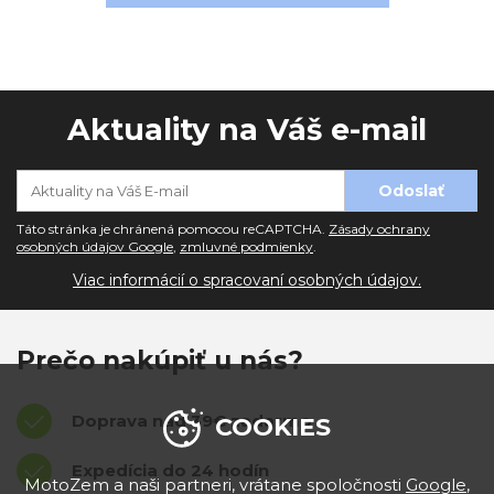
Aktuality na Váš e-mail
Táto stránka je chránená pomocou reCAPTCHA.
Zásady ochrany
osobných údajov Google
,
zmluvné podmienky
.
Viac informácií o spracovaní osobných údajov.
Prečo nakúpiť u nás?
Doprava nad 39€ zadarmo
COOKIES
Expedícia do 24 hodín
MotoZem a naši partneri, vrátane spoločnosti
Google
,