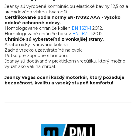
Jeansy sú vyrobené kombináciou elastické bavlny 12,5 oz a
aramidového vlákna Twaron®.
Certifikované podľa normy EN-17092 AAA - vysoko
odolné ochranné odevy.
Homologované chrániče kolien
EN 1621-1
:2012.
Homologované chrániče bokov
EN 1621-1
:2012.
Chrániče sú vyberateľné z vonkajšej strany.
Anatomicky tvarované kolená.
Zadné vrecko uzatvárateľné na cvok.
Pútko pre zopnutie s bundou.
Jeansy sú dodávané v praktickom vrecúšku, ktorý možno
využiť ako vak na chrbát.
Jeansy Vegas ocení každý motorkár, ktorý požaduje
bezpečnosť, kvalitu a vysoký stupeň komfortu!