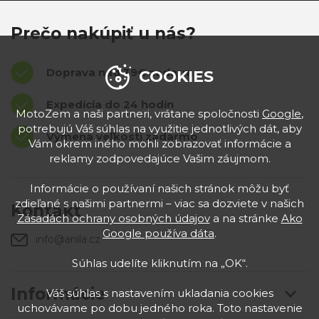
Prečo nakúpiť u nás?
Doprava nad 39€ zadarmo
COOKIES
Expedícia do 24 hodín
MotoZem a naši partneri, vrátane spoločnosti
Google
,
potrebujú Váš súhlas na využitie jednotlivých dát, aby
Výmena veľkostí zadarmo
Vám okrem iného mohli zobrazovať informácie a
reklamy zodpovedajúce Vašim záujmom.
Informácie o používaní našich stránok môžu byť
zdieľané s našimi partnermi – viac sa dozviete v našich
Kontakt
Zásadách ochrany osobných údajov
a na stránke
Ako
Google používa dáta
.
info@anila.cz
Súhlas udelíte kliknutím na „OK“.
Informácie
Váš súhlas s nastavením ukladania cookies
uchovávame po dobu jedného roka. Toto nastavenie