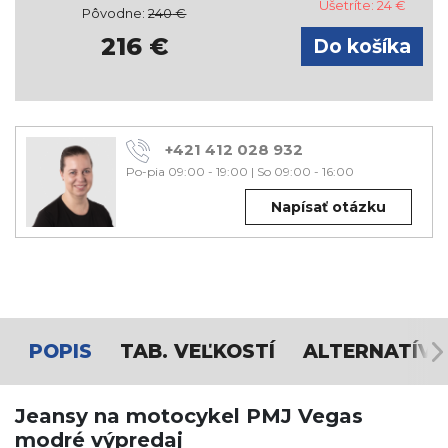
Ušetríte:
24
€
Pôvodne:
240
€
216
€
+421 412 028 932
Po-pia 09:00 - 19:00
|
So 09:00 - 16:00
Napísať otázku
POPIS
TAB. VEĽKOSTÍ
ALTERNATÍVY
Jeansy na motocykel PMJ Vegas
modré výpredaj