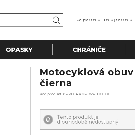
Po-pia 09:00 - 19:00 | So 09:00 -
OPASKY
CHRÁNIČE
Motocyklová obuv
čierna
Kód produktu: PRBTRAMP-WP-BOT01
Tento produkt je
dlouhodobě nedostupný