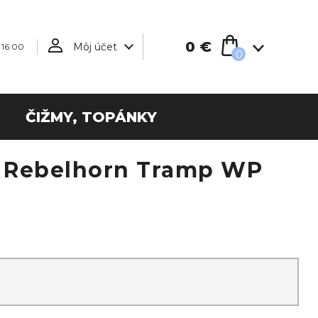
0 €
Môj účet
 16:00
0
ČIŽMY, TOPÁNKY
 Rebelhorn Tramp WP