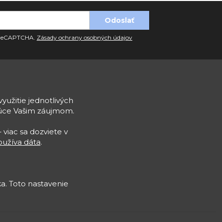
u reCAPTCHA.
Zásady ochrany osobných údajov
využitie jednotlivých
júce Vašim záujmom.
 viac sa dozviete v
užíva dáta
.
a. Toto nastavenie