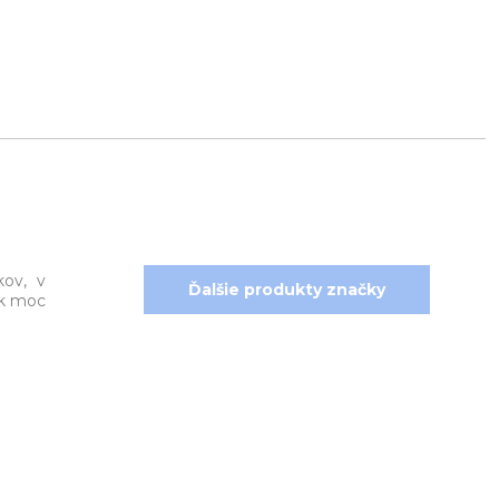
kov, v
Ďalšie produkty značky
ak moc