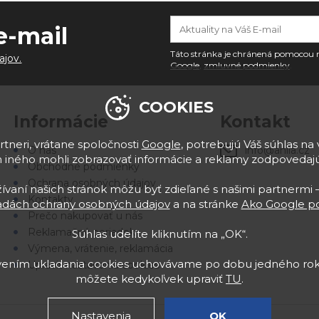
e-mail
Táto stránka je chránená pomoco
ajov.
Google
,
zmluvné podmienky
.
COOKIES
Informácie
Kontakt
tneri, vrátane spoločnosti
Google
, potrebujú Váš súhlas na 
info@anila.cz
O nás
 iného mohli zobrazovať informácie a reklamy zodpoveda
Obchodné podmienky
Ochrana osobných údajov
vaní našich stránok môžu byť zdieľané s našimi partnermi –
Kontakty
adách ochrany osobných údajov
a na stránke
Ako Google po
Prečo nakupovať u nás
Reklamačný poriadok
Súhlas udelíte kliknutím na „OK“.
Výmena, vrátenie, reklamácia
avením ukladania cookies uchovávame po dobu jedného rok
Upraviť nastavenia cookies
môžete kedykoľvek upraviť
TU
.
Nastavenia
OK