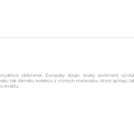
ocyklové oblečenie. Európsky dizajn, široký sortiment výrob
sku tak dámsku kolekciu z rôznych materiálov, ktoré spĺňajú t
 kvalitu.