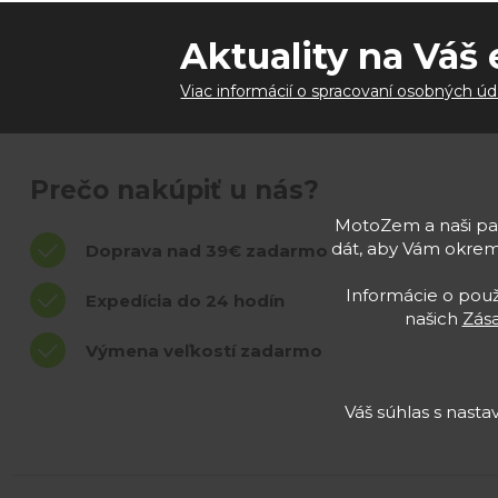
Aktuality na Váš 
Viac informácií o spracovaní osobných úd
Prečo nakúpiť u nás?
MotoZem a naši par
dát, aby Vám okrem
Doprava nad 39€ zadarmo
Informácie o použí
Expedícia do 24 hodín
našich
Zás
Výmena veľkostí zadarmo
Váš súhlas s nast